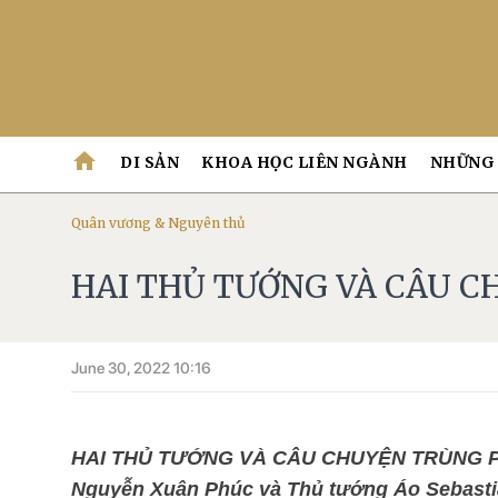
home
DI SẢN
KHOA HỌC LIÊN NGÀNH
NHỮNG 
Quân vương & Nguyên thủ
HAI THỦ TƯỚNG VÀ CÂU C
June 30, 2022 10:16
HAI THỦ TƯỚNG VÀ CÂU CHUYỆN TRÙNG PH
Nguyễn Xuân Phúc và Thủ tướng Áo Sebasti