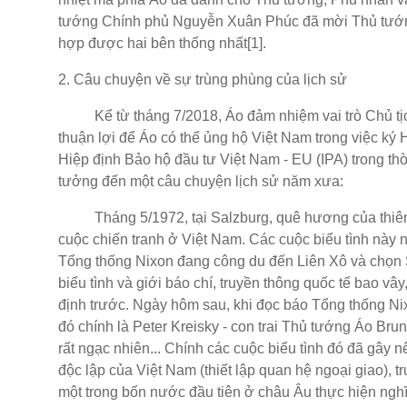
tướng Chính phủ Nguyễn Xuân Phúc đã mời Thủ tướn
hợp được hai bên thống nhất[1].
2. Câu chuyện về sự trùng phùng của lịch sử
Kể từ tháng 7/2018, Áo đảm nhiệm vai trò Chủ tịch 
thuận lợi để Áo có thể ủng hộ Việt Nam trong việc k
Hiệp định Bảo hộ đầu tư Việt Nam - EU (IPA) trong thờ
tưởng đến một câu chuyện lịch sử năm xưa:
Tháng 5/1972, tại Salzburg, quê hương của thiên tà
cuộc chiến tranh ở Việt Nam. Các cuộc biểu tình này
Tổng thống Nixon đang công du đến Liên Xô và chọn S
biểu tình và giới báo chí, truyền thông quốc tế bao vâ
định trước. Ngày hôm sau, khi đọc báo Tổng thống Nixo
đó chính là Peter Kreisky - con trai Thủ tướng Áo Bru
rất ngạc nhiên... Chính các cuộc biểu tình đó đã gây 
độc lập của Việt Nam (thiết lập quan hệ ngoại giao), 
một trong bốn nước đầu tiên ở châu Âu thực hiện ngh