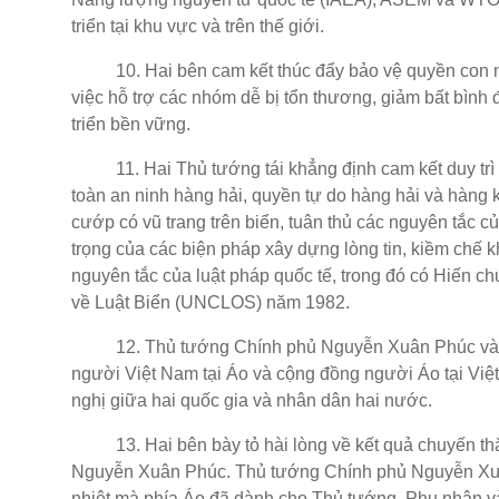
triển tại khu vực và trên thế giới.
10. Hai bên cam kết thúc đẩy bảo vệ quyền con ngườ
việc hỗ trợ các nhóm dễ bị tổn thương, giảm bất bình
triển bền vững.
11. Hai Thủ tướng tái khẳng định cam kết duy trì h
toàn an ninh hàng hải, quyền tự do hàng hải và hàng
cướp có vũ trang trên biển, tuân thủ các nguyên tắc củ
trọng của các biện pháp xây dựng lòng tin, kiềm chế k
nguyên tắc của luật pháp quốc tế, trong đó có Hiến
về Luật Biển (UNCLOS) năm 1982.
12. Thủ tướng Chính phủ Nguyễn Xuân Phúc và Thủ
người Việt Nam tại Áo và cộng đồng người Áo tại Việ
nghị giữa hai quốc gia và nhân dân hai nước.
13. Hai bên bày tỏ hài lòng về kết quả chuyến th
Nguyễn Xuân Phúc. Thủ tướng Chính phủ Nguyễn Xuân
nhiệt mà phía Áo đã dành cho Thủ tướng, Phu nhân v