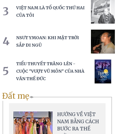
3
VIỆT NAM LÀ TỔ QUỐC THỨ HAI
CỦA TÔI
4
NSƯT YMOAN: KHI MẶT TRỜI
SẮP ĐI NGỦ
TIỂU THUYẾT TRĂNG LÊN -
5
CUỘC "VƯỢT VŨ MÔN" CỦA NHÀ
VĂN THẾ ĐỨC
Đất mẹ
HƯỚNG VỀ VIỆT
NAM BẰNG CÁCH
BƯỚC RA THẾ