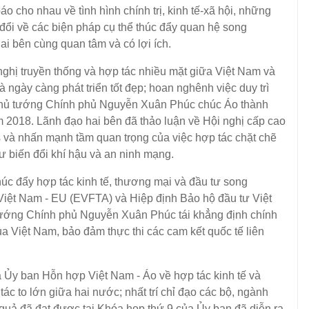
cho nhau về tình hình chính trị, kinh tế-xã hội, những
 đổi về các biện pháp cụ thể thúc đẩy quan hệ song
ai bên cùng quan tâm và có lợi ích.
ị truyền thống và hợp tác nhiều mặt giữa Việt Nam và
 ngày càng phát triển tốt đẹp; hoan nghênh việc duy trì
 Thủ tướng Chính phủ Nguyễn Xuân Phúc chúc Áo thành
2018. Lãnh đạo hai bên đã thảo luận về Hội nghị cấp cao
s và nhấn mạnh tầm quan trọng của việc hợp tác chặt chẽ
ư biến đổi khí hậu và an ninh mạng.
 đẩy hợp tác kinh tế, thương mại và đầu tư song
Việt Nam - EU (EVFTA) và Hiệp định Bảo hộ đầu tư Việt
 tướng Chính phủ Nguyễn Xuân Phúc tái khẳng định chính
ủa Việt Nam, bảo đảm thực thi các cam kết quốc tế liên
 ban Hỗn hợp Việt Nam - Áo về hợp tác kinh tế và
c to lớn giữa hai nước; nhất trí chỉ đạo các bộ, ngành
t quả đã đạt được tại Khóa họp thứ 9 của Ủy ban đã diễn ra