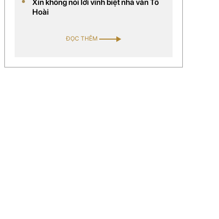
Xin không nói lời vĩnh biệt nhà văn Tô
hàng chục spa (thuộc hệ thống của công ty)
Hoài
trên toàn quốc. Công ty của chị đã được
chọn là đối tác chiến lược phân phối mỹ
ĐỌC THÊM
phẩm thảo dược của Mỹ tại Việt Nam.