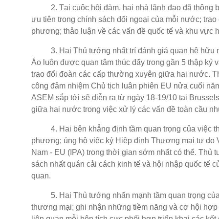
2. Tại cuộc hội đàm, hai nhà lãnh đạo đã thông báo 
ưu tiên trong chính sách đối ngoại của mỗi nước; trao
phương; thảo luận về các vấn đề quốc tế và khu vực h
3. Hai Thủ tướng nhất trí đánh giá quan hệ hữu ngh
Áo luôn được quan tâm thúc đẩy trong gần 5 thập kỷ và
trao đổi đoàn các cấp thường xuyên giữa hai nước.
công đảm nhiệm Chủ tịch luân phiên EU nửa cuối năm 
ASEM sắp tới sẽ diễn ra từ ngày 18-19/10 tại Brussel
giữa hai nước trong việc xử lý các vấn đề toàn cầu nh
4. Hai bên khẳng định tầm quan trọng của việc thúc
phương; ủng hộ việc ký Hiệp định Thương mại tự do 
Nam - EU (IPA) trong thời gian sớm nhất có thể. Thủ
sách nhất quán cải cách kinh tế và hội nhập quốc tế c
quan.
5. Hai Thủ tướng nhấn mạnh tầm quan trọng của Ủy
thương mại; ghi nhận những tiềm năng và cơ hội hợp tá
liên quan mỗi bên tích cực phối hợp triển khai các kế