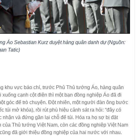
ng Áo Sebastian Kurz duyệt hàng quân danh dự (Nguồn:
an Tatic)
khu vực báo chí, trước Phủ Thủ tướng Áo, hàng quân
i xuống cạnh cột điện thì một bạn đồng nghiệp Áo đã đi
một góc để trò chuyện. Đột nhiên, một người đàn ông bước
c túi mở khóa), rồi rút phù hiệu cảnh sát ra hỏi: “đây có
c nhận và đứng gần lại chỗ để túi. Hóa ra họ sợ bị đặt
ên của Thủ tướng Việt Nam, còn các đồng nghiệp Việt Nam
i cũng đã giới thiệu đồng nghiệp của hai nước với nhau.