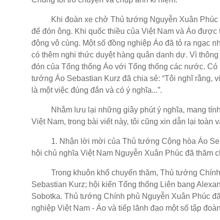
Khi đoàn xe chở Thủ tướng Nguyễn Xuân Phúc xuất
để đón ông. Khi quốc thiều của Việt Nam và Áo được t
động vô cùng. Một số đồng nghiệp Áo đã tỏ ra ngạc nh
có thêm nghi thức duyệt hàng quân danh dự. Vì thông 
đón của Tổng thống Áo với Tổng thống các nước. Có l
tướng Áo Sebastian Kurz đã chia sẻ: “Tôi nghĩ rằng, v
là một việc đúng đắn và có ý nghĩa...”.
Nhằm lưu lại những giây phút ý nghĩa, mang tính nề
Việt Nam, trong bài viết này, tôi cũng xin dẫn lại toà
1. Nhận lời mời của Thủ tướng Cộng hòa Áo Seba
hội chủ nghĩa Việt Nam Nguyễn Xuân Phúc đã thăm c
Trong khuôn khổ chuyến thăm, Thủ tướng Chính p
Sebastian Kurz; hội kiến Tổng thống Liên bang Alexa
Sobotka. Thủ tướng Chính phủ Nguyễn Xuân Phúc đã
nghiệp Việt Nam - Áo và tiếp lãnh đạo một số tập đoàn