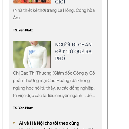
GIỚI
(Nhà thiết kế thời trang La Hồng, Cộng hòa
Áo)
TS. Yen Platz
NGƯỜI ĐI CHÂN
ĐẤT TỪ QUÊ RA
PHỐ
Chị Cao Thị Thương (Giám đốc Công ty Cổ
phần Thương mại Cao Hoàng) đã không
ngừng học hỏi từ thầy, từ các đồng nghiệp,
từ việc đọc các tài liệu chuyên ngành... để
nghiên cứu, pha chế, chiết xuất ra nhiều loại
TS. Yen Platz
dược phẩm làm đẹp từ thảo mộc. Chị đã
pha chế thành công một số loại dược phẩm
Ai về Hà Nội cho tôi theo cùng
và đang được đưa vào sử dụng rộng rãi ở