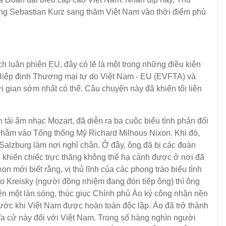
g Sebastian Kurz sang thăm Việt Nam vào thời điểm phù
luân phiên EU, đây có lẽ là một trong những điều kiện
ý Hiệp định Thương mại tự do Việt Nam - EU (EVFTA) và
i gian sớm nhất có thể. Câu chuyện này đã khiến tôi liên
i âm nhạc Mozart, đã diễn ra ba cuộc biểu tình phản đối
 nhằm vào Tổng thống Mỹ Richard Milhous Nixon. Khi đó,
alzburg làm nơi nghỉ chân. Ở đây, ông đã bị các đoàn
y, khiến chiếc trực thăng không thể hạ cánh được ở nơi đã
n mới biết rằng, vị thủ lĩnh của các phong trào biểu tình
no Kreisky (người đồng nhiệm đang đón tiếp ông) thì ông
nên một làn sóng, thúc giục Chính phủ Áo ký công nhận nền
trước khi Việt Nam được hoàn toàn độc lập. Áo đã trở thành
ĩa cử này đối với Việt Nam. Trong số hàng nghìn người