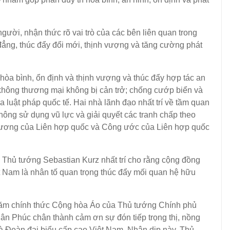
i, nhận thức rõ vai trò của các bên liên quan trong
 đẳng, thúc đẩy đổi mới, thịnh vượng và tăng cường phát
òa bình, ổn định và thịnh vượng và thúc đẩy hợp tác an
 không thương mại không bị cản trở; chống cướp biển và
a luật pháp quốc tế. Hai nhà lãnh đạo nhất trí về tầm quan
hông sử dụng vũ lực và giải quyết các tranh chấp theo
 chương của Liên hợp quốc và Công ước của Liên hợp quốc
 tướng Sebastian Kurz nhất trí cho rằng cộng đồng
t Nam là nhân tố quan trọng thúc đẩy mối quan hệ hữu
ăm chính thức Cộng hòa Áo của Thủ tướng Chính phủ
 Phúc chân thành cảm ơn sự đón tiếp trọng thị, nồng
à Đoàn đại biểu cấp cao Việt Nam. Nhân dịp này, Thủ