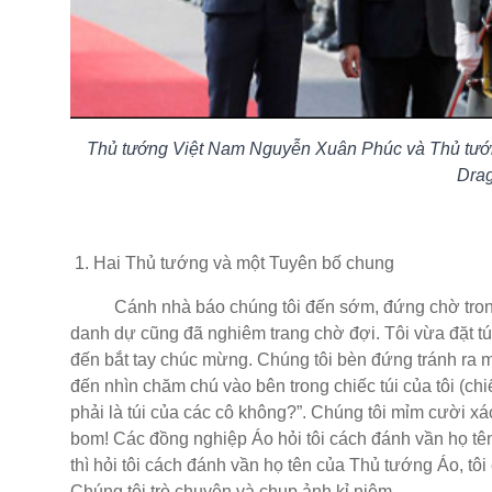
Thủ tướng Việt Nam Nguyễn Xuân Phúc và Thủ tướ
Drag
1. Hai Thủ tướng và một Tuyên bố chung
Cánh nhà báo chúng tôi đến sớm, đứng chờ trong 
danh dự cũng đã nghiêm trang chờ đợi. Tôi vừa đặt tú
đến bắt tay chúc mừng. Chúng tôi bèn đứng tránh ra 
đến nhìn chăm chú vào bên trong chiếc túi của tôi (chiế
phải là túi của các cô không?”. Chúng tôi mỉm cười xá
bom! Các đồng nghiệp Áo hỏi tôi cách đánh vần họ t
thì hỏi tôi cách đánh vần họ tên của Thủ tướng Áo, tô
Chúng tôi trò chuyện và chụp ảnh kỉ niệm.