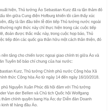
 hiện, Thủ tướng Áo Sebastian Kurz đã ra tận thảm đỏ
ấu lên giữa Cung điện Hofburg khiến tôi cảm thấy xúc
iên, đây là lần đầu tiên lễ đón tiếp Thủ tướng nước ngoài
thường nghi thức này chỉ thực hiện trong các cuộc tiếp
ẽ, đoán được thắc mắc này, trong cuộc họp báo, Thủ
iệc tiếp đón các quốc gia thân hữu một cách thân thiện, đó
n tảng cho chiến lược ngoại giao chính trị giữa Áo và
n văn Tuyên bố báo chí chung của hai nước:
stian Kurz, Thủ tướng Chính phủ nước Cộng hòa Xã
hính thức Cộng hòa Áo từ ngày 14 đến ngày 16/10/2018.
hủ Nguyễn Xuân Phúc đã hội đàm với Thủ tướng
nder Van der Bellen và Chủ tịch Quốc hội Wolfgang
 thăm chính quyền bang Hạ Áo; dự Diễn đàn Doanh
 kinh tế hàng đầu Áo.