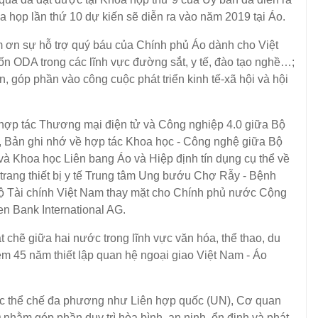
óa họp lần thứ 10 dự kiến sẽ diễn ra vào năm 2019 tại Áo.
sự hỗ trợ quý báu của Chính phủ Áo dành cho Việt
n ODA trong các lĩnh vực đường sắt, y tế, đào tạo nghề…;
n, góp phần vào công cuộc phát triển kinh tế-xã hội và hội
p tác Thương mại điện tử và Công nghiệp 4.0 giữa Bộ
 Bản ghi nhớ về hợp tác Khoa học - Công nghệ giữa Bộ
à Khoa học Liên bang Áo và Hiệp định tín dụng cụ thể về
trang thiết bị y tế Trung tâm Ung bướu Chợ Rẫy - Bệnh
a Bộ Tài chính Việt Nam thay mặt cho Chính phủ nước Cộng
n Bank International AG.
hẽ giữa hai nước trong lĩnh vực văn hóa, thể thao, du
iệm 45 năm thiết lập quan hệ ngoại giao Việt Nam - Áo
 thể chế đa phương như Liên hợp quốc (UN), Cơ quan
hằm góp phần duy trì hòa bình, an ninh, ổn định và phát