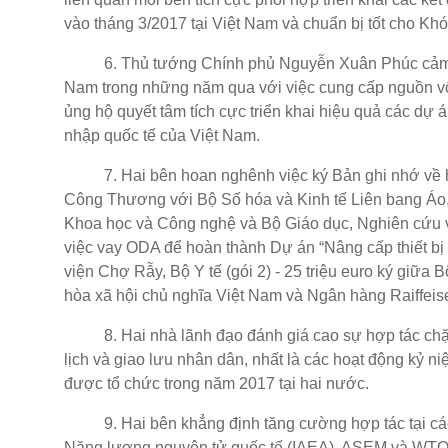
vào tháng 3/2017 tại Việt Nam và chuẩn bị tốt cho Kh
6. Thủ tướng Chính phủ Nguyễn Xuân Phúc cảm ơn 
Nam trong những năm qua với việc cung cấp nguồn vố
ủng hộ quyết tâm tích cực triển khai hiệu quả các dự á
nhập quốc tế của Việt Nam.
7. Hai bên hoan nghênh việc ký Bản ghi nhớ về hợ
Công Thương với Bộ Số hóa và Kinh tế Liên bang Áo,
Khoa học và Công nghệ và Bộ Giáo dục, Nghiên cứu v
việc vay ODA để hoàn thành Dự án “Nâng cấp thiết bị 
viện Chợ Rẫy, Bộ Y tế (gói 2) - 25 triệu euro ký giữ
hòa xã hội chủ nghĩa Việt Nam và Ngân hàng Raiffeise
8. Hai nhà lãnh đạo đánh giá cao sự hợp tác chặt c
lịch và giao lưu nhân dân, nhất là các hoạt động kỷ n
được tổ chức trong năm 2017 tại hai nước.
9. Hai bên khẳng định tăng cường hợp tác tại các
Năng lượng nguyên tử quốc tế (IAEA), ASEM và WTO n