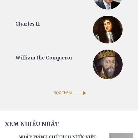
Charles II
William the Conqueror
ĐỌC THÊM
XEM NHIỀU NHẤT
NHẬT TRÌNH CHỦ TỊCH NƯỚC VIỆT