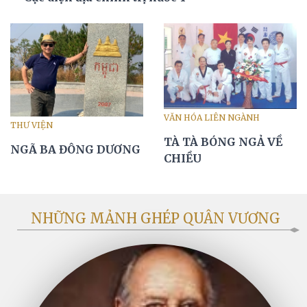
VĂN HÓA LIÊN NGÀNH
THƯ VIỆN
TÀ TÀ BÓNG NGẢ VỀ
NGÃ BA ĐÔNG DƯƠNG
CHIỀU
NHỮNG MẢNH GHÉP QUÂN VƯƠNG