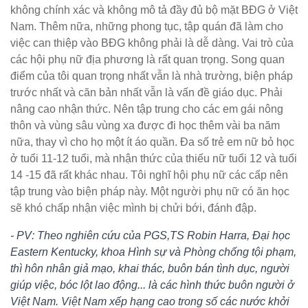
không chính xác và không mô tả đầy đủ bộ mặt BĐG ở Việt
Nam. Thêm nữa, những phong tục, tập quán đã làm cho
việc can thiệp vào BĐG không phải là dễ dàng. Vai trò của
các hội phụ nữ địa phương là rất quan trọng. Song quan
điểm của tôi quan trọng nhất vẫn là nhà trường, biện pháp
trước nhất và căn bản nhất vẫn là vấn đề giáo dục. Phải
nâng cao nhận thức. Nên tập trung cho các em gái nông
thôn và vùng sâu vùng xa được đi học thêm vài ba năm
nữa, thay vì cho họ một ít áo quần. Đa số trẻ em nữ bỏ học
ở tuổi 11-12 tuổi, mà nhận thức của thiếu nữ tuổi 12 và tuổi
14 -15 đã rất khác nhau. Tôi nghĩ hội phụ nữ các cấp nên
tập trung vào biện pháp này. Một người phụ nữ có ăn học
sẽ khó chấp nhận việc mình bị chửi bới, đánh đập.
- PV: Theo nghiên cứu của PGS,TS Robin Harra, Đại học
Eastern Kentucky, khoa Hình sự và Phòng chống tội phạm,
thì hôn nhân giả mạo, khai thác, buôn bán tình dục, người
giúp việc, bóc lột lao động... là các hình thức buôn người ở
Việt Nam. Việt Nam xếp hạng cao trong số các nước khởi