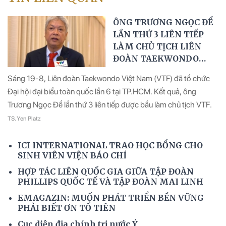
ÔNG TRƯƠNG NGỌC ĐỂ
LẦN THỨ 3 LIÊN TIẾP
LÀM CHỦ TỊCH LIÊN
ĐOÀN TAEKWONDO
VIỆT NAM
Sáng 19-8, Liên đoàn Taekwondo Việt Nam (VTF) đã tổ chức
Đại hội đại biểu toàn quốc lần 6 tại TP.HCM. Kết quả, ông
Trương Ngọc Để lần thứ 3 liên tiếp được bầu làm chủ tịch VTF.
TS. Yen Platz
ICI INTERNATIONAL TRAO HỌC BỔNG CHO
SINH VIÊN VIỆN BÁO CHÍ
HỢP TÁC LIÊN QUỐC GIA GIỮA TẬP ĐOÀN
PHILLIPS QUỐC TẾ VÀ TẬP ĐOÀN MAI LINH
EMAGAZIN: MUỐN PHÁT TRIỂN BỀN VỮNG
PHẢI BIẾT ƠN TỔ TIÊN
Cục diện địa chính trị nước Ý