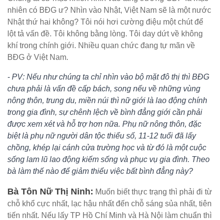
nhiên có BĐG ư? Nhìn vào Nhật, Việt Nam sẽ là một nước
Nhật thứ hai không? Tôi nói hơi cường điệu một chút để
lột tả vấn đề. Tôi không bằng lòng. Tôi day dứt về không
khí trong chính giới. Nhiều quan chức đang tự mãn về
BĐG ở Việt Nam.
- PV: Nếu như chúng ta chỉ nhìn vào bộ mặt đô thị thì BĐG
chưa phải là vấn đề cấp bách, song nếu về những vùng
nông thôn, trung du, miền núi thì nữ giới là lao động chính
trong gia đình, sự chênh lệch về bình đẳng giới cần phải
được xem xét và hỗ trợ hơn nữa. Phụ nữ nông thôn, đặc
biệt là phụ nữ người dân tộc thiểu số, 11-12 tuổi đã lấy
chồng, khép lại cánh cửa trường học và từ đó là một cuộc
sống lam lũ lao động kiếm sống và phục vụ gia đình. Theo
bà làm thế nào để giảm thiểu việc bất bình đẳng này?
Bà Tôn Nữ Thị Ninh:
Muốn biết thực trạng thì phải đi từ
chỗ khổ cực nhất, lạc hậu nhất đến chỗ sáng sủa nhất, tiên
tiến nhất. Nếu lấy TP Hồ Chí Minh và Hà Nội làm chuẩn thì