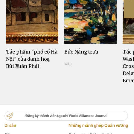
Tác phẩm “phố cổ Hà
Bức Nắng trưa
Tác
Nội” của danh hoạ
Was
WAJ
Bùi Xuân Phái
Cros
Dela
Eman
Đăng ký thành viên tạp chí World Alliances Journal
Di sản
Những mảnh ghép Quân vương