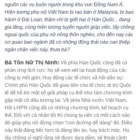
nguồn các vụ buôn người trong khu vực Đông Nam Á.
Hiện tượng phụ nữ Việt Nam bị rao bán ở Malaysia, bị bạo
hành ở Đài Loan, thậm chí bị giết hại ở Hàn Quốc... đang
gia tăng, cùng hiện tượng tuyển người giúp việc, lấy chồng
ngoại quốc của phụ nữ nông thôn nghèo, cho đến nay các
cơ quan ban ngành đã có những động thái nào can thiệp
ngăn chặn việc này, thưa bà?
Bà Tôn Nữ Thị Ninh:
Về phía Hàn Quốc cũng đã có
phản ứng tích cực: họ sẽ xem xét lại hoạt động của các
công ty môi giới; Huy động các tổ chức xã hội dân sự;
Chính phủ Hàn Quốc đã giao tiền cho tổ chức di trú Quốc
tế để hỗ trợ một số giải pháp cụ thể như làm chương trình
gặp mặt cô dâu tương lai. Về phía Nhà nước Việt Nam,
Hội LHPN cũng đã có những chương trình, kế hoạch cụ
thể. Đối với cá nhân tôi thì chúng ta nên có một cách nào
đó giúp phụ nữ đừng chọn “con đường dễ dàng” đó. Điều
này thật đáng tiếc hơn là đáng lên án, hay trách móc. Họ
lấy chồng vì nghĩ rằng sẽ được dựa dẫm, sẽ thoát cảnh