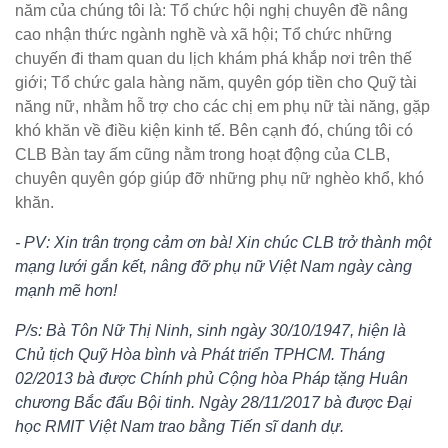
năm của chúng tôi là: Tổ chức hội nghị chuyên đề nâng
cao nhận thức ngành nghề và xã hội; Tổ chức những
chuyến đi tham quan du lịch khám phá khắp nơi trên thế
giới; Tổ chức gala hàng năm, quyên góp tiền cho Quỹ tài
năng nữ, nhằm hỗ trợ cho các chị em phụ nữ tài năng, gặp
khó khăn về điều kiện kinh tế. Bên cạnh đó, chúng tôi có
CLB Bàn tay ấm cũng nằm trong hoạt động của CLB,
chuyên quyên góp giúp đỡ những phụ nữ nghèo khổ, khó
khăn.
- PV: Xin trân trọng cảm ơn bà! Xin chúc CLB trở thành một
mạng lưới gắn kết, nâng đỡ phụ nữ Việt Nam ngày càng
mạnh mẽ hơn!
P/s: Bà Tôn Nữ Thị Ninh, sinh ngày 30/10/1947, hiện là
Chủ tịch Quỹ Hòa bình và Phát triển TPHCM. Tháng
02/2013 bà được Chính phủ Cộng hòa Pháp tặng Huân
chương Bắc đẩu Bội tinh. Ngày 28/11/2017 bà được Đại
học RMIT Việt Nam trao bằng Tiến sĩ danh dự.