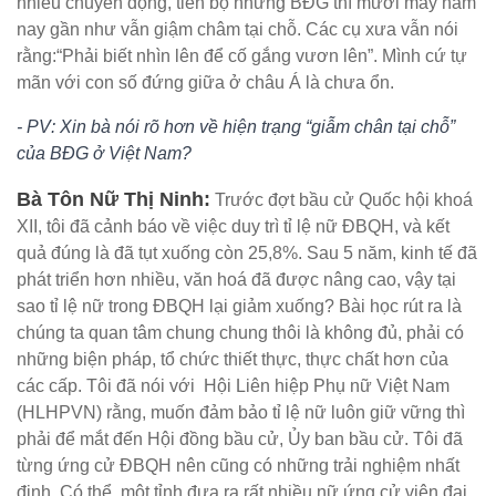
nhiều chuyển động, tiến bộ nhưng BĐG thì mười mấy năm
nay gần như vẫn giậm châm tại chỗ. Các cụ xưa vẫn nói
rằng:“Phải biết nhìn lên để cố gắng vươn lên”. Mình cứ tự
mãn với con số đứng giữa ở châu Á là chưa ổn.
- PV: Xin bà nói rõ hơn về hiện trạng “giẫm chân tại chỗ”
của BĐG ở Việt Nam?
Bà Tôn Nữ Thị Ninh:
Trước đợt bầu cử Quốc hội khoá
XII, tôi đã cảnh báo về việc duy trì tỉ lệ nữ ĐBQH, và kết
quả đúng là đã tụt xuống còn 25,8%. Sau 5 năm, kinh tế đã
phát triển hơn nhiều, văn hoá đã được nâng cao, vậy tại
sao tỉ lệ nữ trong ĐBQH lại giảm xuống? Bài học rút ra là
chúng ta quan tâm chung chung thôi là không đủ, phải có
những biện pháp, tổ chức thiết thực, thực chất hơn của
các cấp. Tôi đã nói với Hội Liên hiệp Phụ nữ Việt Nam
(HLHPVN) rằng, muốn đảm bảo tỉ lệ nữ luôn giữ vững thì
phải để mắt đến Hội đồng bầu cử, Ủy ban bầu cử. Tôi đã
từng ứng cử ĐBQH nên cũng có những trải nghiệm nhất
định. Có thể, một tỉnh đưa ra rất nhiều nữ ứng cử viên đại