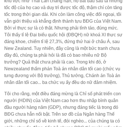
khu vực như Thái Lan chẳng hạn, họ bắt đầu sau ta nhưng
tốc độ của họ cao và duy trì được tốc độ, thậm chí còn tăng
tốc trong thời gian dài. Khi còn làm công việc đối ngoại, tôi
vẫn giới thiệu và khẳng định thành tựu BĐG của Việt Nam.
Bởi vì thực sự là có thật. Nhưng phải tỉnh táo, đúng mức.
Tôi thấy tỉ lệ Đại biểu quốc hội (ĐBQH) nữ khoá XI thực sự
đáng khoe, chiếm tỉ lệ 27,3%, đứng thứ hai ở châu Á, sau
New Zealand. Tuy nhiên, đây cũng là một bức tranh chưa
đầy đủ, chúng ta phải hỏi là đã có bao nhiêu nữ Bộ
trưởng? Quả thật chưa phải là cao. Trong khi đó, ở
Newzealand thẩm phán Toà án nhân dân tối cao (chức vụ
tưng đương với Bộ trưởng), Thủ tướng, Chánh án Toà án
nhân dân tối cao... ba chức vụ ấy đều do nữ đảm nhiệm.
Tôi cho rằng, một điều đáng mừng là Chỉ số phát triển con
người (HDIN) của Việt Nam cao hơn thu nhập bình quân
đầu người hàng năm (GDP), nhưng đáng tiếc là trong đó
BĐG chưa hẳn nổi bật. Trên sơ đồ của Ngân hàng Thế
giới, những chỉ số về kinh tế, đói nghèo... của chúng ta có