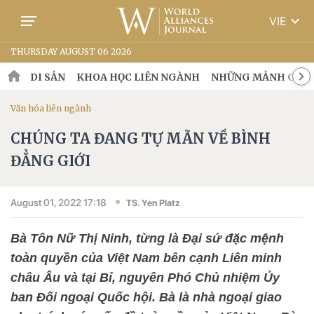
keyboard_arrow_down
VIE
THURSDAY AUGUST 06 2026
DI SẢN
KHOA HỌC LIÊN NGÀNH
NHỮNG MẢNH GHÉP
Văn hóa liên ngành
CHÚNG TA ĐANG TỰ MÃN VỀ BÌNH
ĐẲNG GIỚI
August 01, 2022 17:18
TS. Yen Platz
Bà Tôn Nữ Thị Ninh, từng là Đại sứ đặc mệnh
toàn quyền của Việt Nam bên cạnh Liên minh
châu Âu và tại Bỉ, nguyên Phó Chủ nhiệm Ủy
ban Đối ngoại Quốc hội. Bà là nhà ngoại giao