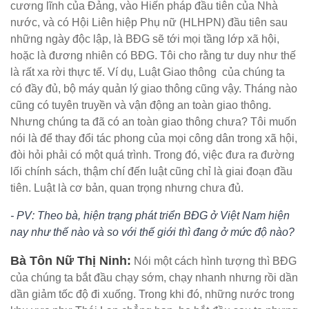
cương lĩnh của Đảng, vào Hiến pháp đầu tiên của Nhà
nước, và có Hội Liên hiệp Phụ nữ (HLHPN) đầu tiên sau
những ngày độc lập, là BĐG sẽ tới mọi tầng lớp xã hội,
hoặc là đương nhiên có BĐG. Tôi cho rằng tư duy như thế
là rất xa rời thực tế. Ví dụ, Luật Giao thông của chúng ta
có đầy đủ, bộ máy quản lý giao thông cũng vậy. Tháng nào
cũng có tuyên truyền và vận động an toàn giao thông.
Nhưng chúng ta đã có an toàn giao thông chưa? Tôi muốn
nói là để thay đổi tác phong của mọi công dân trong xã hội,
đòi hỏi phải có một quá trình. Trong đó, việc đưa ra đường
lối chính sách, thậm chí đến luật cũng chỉ là giai đoạn đầu
tiên. Luật là cơ bản, quan trọng nhưng chưa đủ.
- PV: Theo bà, hiện trạng phát triển BĐG ở Việt Nam hiện
nay như thế nào và so với thế giới thì đang ở mức độ nào?
Bà Tôn Nữ Thị Ninh:
Nói một cách hình tượng thì BĐG
của chúng ta bắt đầu chạy sớm, chạy nhanh nhưng rồi dần
dần giảm tốc độ đi xuống. Trong khi đó, những nước trong