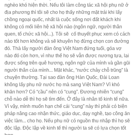
nghèo khó hiện thời. Nếu tôi làm công tác xã hội phụ nữ ở
địa phương thì tôi sẽ cho họ thấy những mặt trái khi lấy
chồng ngoại quốc, nhất là cuộc sống nơi đất khách khi
không có mối liên hệ xã hội nào (ngôn ngữ, người thân
quen, tổ chức xã hội...). Tôi sẽ cố thuyết phục xem có cách
nào tốt hơn không và sẽ khuyên họ đừng chọn con đường
đó. Thà lấy người đàn ông Việt Nam đứng tuổi, góa vợ
nào đó còn hơn, vì như thế họ sẽ vẫn được nương tựa, lại
được sống trên quê hương, ngôn ngữ của mình và gần gũi
người thân của mình... Mặt khác, “nước chảy chỗ trũng” là
chuyện thường. Tại sao đàn ông Hàn Quốc, Đài Loan
không lấy phụ nữ nước họ mà sang Việt Nam? Vì khó
khăn hơn? Có “cầu” nên có “cung”. Đương nhiên “cung”
chỗ nào dễ thì họ sẽ tìm đến. Ở đây là nhân tố kinh tế nữa.
Vì vậy, mình muốn hạn chế cái “cung” này thì phải có biện
pháp nâng cao nhận thức, giáo dục, dạy nghề, tạo công ăn
việc làm... cho họ. Nếu phụ nữ có nguồn thu nhập thì họ sẽ
độc lập. Độc lập về kinh tế thì người ta sẽ có lựa chọn tốt