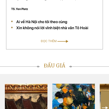
nhiều loại dược phẩm làm đẹp từ thảo mộc. Chị đã
TS. Yen Platz
pha chế thành công một số loại dược phẩm và đang
được đưa vào sử dụng rộng rãi ở hàng chục spa
Ai về Hà Nội cho tôi theo cùng
(thuộc hệ thống của công ty) trên toàn quốc. Công ty
Xin không nói lời vĩnh biệt nhà văn Tô Hoài
của chị đã được chọn là đối tác chiến lược phân phối
mỹ phẩm thảo dược của Mỹ tại Việt Nam.
ĐỌC THÊM
ĐẤU GIÁ