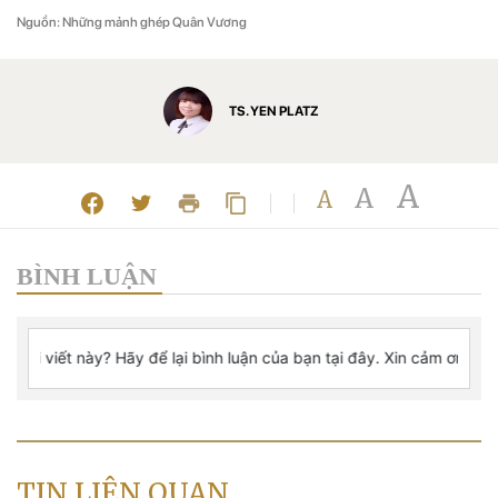
Nguồn: Những mảnh ghép Quân Vương
TS. YEN PLATZ
A
A
A
BÌNH LUẬN
TIN LIÊN QUAN