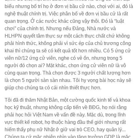
biểu nhưng bố trí họ ở đơn vị bầu cử nào, chọi với ai, đó là
nghệ thuật chính trị. Việc phân bố về đơn vị bầu cử là rất
quan trọng. Ở các nước khác cũng vậy thôi. Đó là “luật
chơi” của chính trị. Nhưng nếu Đảng, Nhà nước và
HLHPN quyết tâm thực sự một cách thực chất chứ không
phải hình thức, không phải vì sức ép của chủ trương công
khai thì chúng ta sẽ có kết quả tốt hơn nhiều. Có 5 ứng cử
viên nữ/12 ứng cử viên, nghe có vẻ ổn, nhưng trong 5
người đó chọn ai? Mặt khác, chọn ứng cử viên nữ là vô
cùng quan trọng. Thà chọn được 3 người chất lượng hơn
là chọn 5 người sàn sàn nhau. Tôi hy vọng bài học này sẽ
giúp cho chúng ta có cái nhìn thiết thực hơn.
Tôi đã đi thăm Nhật Bản, một cường quốc kinh tế và khoa
học kỹ thuật, nhưng không cấp tiến về BĐG, họ nói rằng
phải học hỏi Việt Nam về vấn đề này. Mặc dù, trong lĩnh
vực thiết kế robot, họ thuộc hàng đầu thế giới nhưng rất
hiếm thấy phụ nữ Nhật ở giữ vai trò CEO, hay quản lý...
Chúng ta cứ mặc nhiên nhìn vào tăng trưởng GDP là mặc