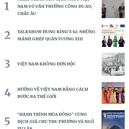
1
NAM VÕ VĂN THƯỞNG CÔNG DU ÁO,
CHÂU ÂU
2
TALKSHOW HUNG KING’S 62: NHỮNG
MẢNH GHÉP QUÂN VƯƠNG XIII
3
VIỆT NAM KHÔNG ĐƠN ĐỘC
4
HƯỚNG VỀ VIỆT NAM BẰNG CÁCH
BƯỚC RA THẾ GIỚI
“HÀNH TRÌNH MÙA ĐÔNG” CÙNG
5
DỊCH GIẢ CHU THU PHƯƠNG VÀ NGÔ
TỰ LẬP