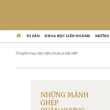
home
DI SẢN
KHOA HỌC LIÊN NGÀNH
NHỮNG 
Chuyên mục này hiện chưa có bài viết!
NHỮNG MẢNH
GHÉP