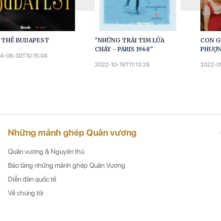
I THỀ BUDAPEST
"NHỮNG TRÁI TIM LỬA
CON G
CHÁY - PARIS 1968"
PHƯỢ
4-08-30T10:15:04
2022-10-19T11:13:28
2022-0
Những mảnh ghép Quân vương
Quân vương & Nguyên thủ
Bảo tàng những mảnh ghép Quân Vương
Diễn đàn quốc tế
Về chúng tôi