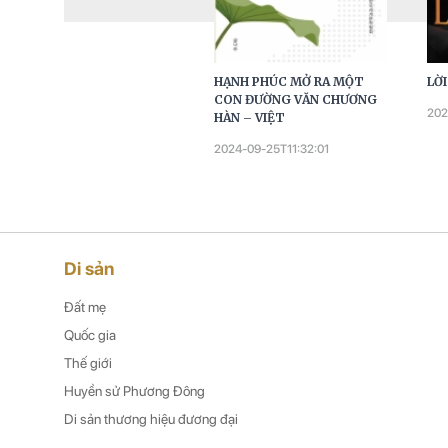
NGHỆ THUẬT TRẢ LỜI
HẠNH PHÚC MỞ RA MỘT
LỜ
PHỎNG VẤN CỦA CHỦ TỊCH
CON ĐƯỜNG VĂN CHƯƠNG
202
HỒ CHÍ MINH
HÀN – VIỆT
2022-04-02T17:15:40
2024-09-25T11:32:01
Di sản
Đất mẹ
Quốc gia
Thế giới
Huyền sử Phương Đông
Di sản thương hiệu đương đại