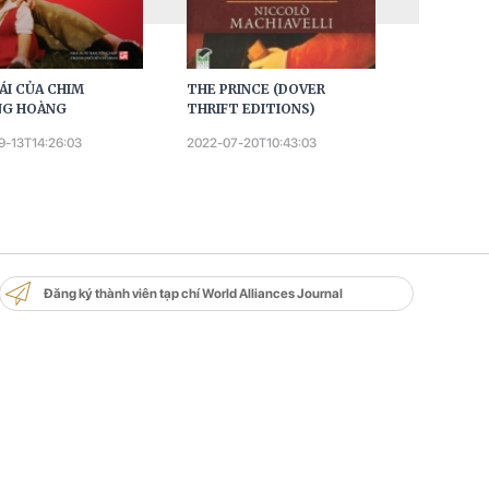
ÁI CỦA CHIM
THE PRINCE (DOVER
NGHỆ THU
NG HOÀNG
THRIFT EDITIONS)
PHỎNG VẤ
HỒ CHÍ M
9-13T14:26:03
2022-07-20T10:43:03
2022-04-02
Đăng ký thành viên tạp chí World Alliances Journal