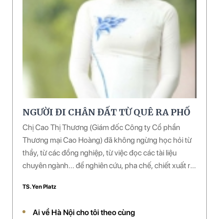
NGƯỜI ĐI CHÂN ĐẤT TỪ QUÊ RA PHỐ
Chị Cao Thị Thương (Giám đốc Công ty Cổ phần
Thương mại Cao Hoàng) đã không ngừng học hỏi từ
thầy, từ các đồng nghiệp, từ việc đọc các tài liệu
chuyên ngành... để nghiên cứu, pha chế, chiết xuất ra
nhiều loại dược phẩm làm đẹp từ thảo mộc. Chị đã
TS. Yen Platz
pha chế thành công một số loại dược phẩm và đang
được đưa vào sử dụng rộng rãi ở hàng chục spa
Ai về Hà Nội cho tôi theo cùng
(thuộc hệ thống của công ty) trên toàn quốc. Công ty