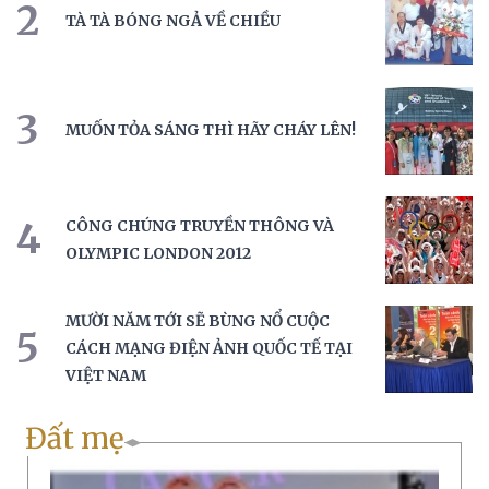
2
TÀ TÀ BÓNG NGẢ VỀ CHIỀU
3
MUỐN TỎA SÁNG THÌ HÃY CHÁY LÊN!
4
CÔNG CHÚNG TRUYỀN THÔNG VÀ
OLYMPIC LONDON 2012
MƯỜI NĂM TỚI SẼ BÙNG NỔ CUỘC
5
CÁCH MẠNG ĐIỆN ẢNH QUỐC TẾ TẠI
VIỆT NAM
Đất mẹ