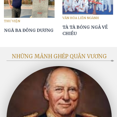
VĂN HÓA LIÊN NGÀNH
THƯ VIỆN
TÀ TÀ BÓNG NGẢ VỀ
NGÃ BA ĐÔNG DƯƠNG
CHIỀU
NHỮNG MẢNH GHÉP QUÂN VƯƠNG