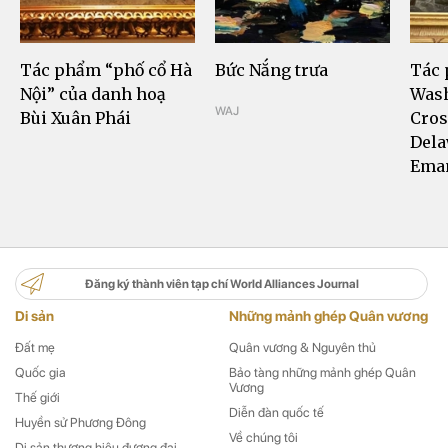
Tác phẩm “phố cổ Hà
Bức Nắng trưa
Tác
Nội” của danh hoạ
Was
WAJ
Bùi Xuân Phái
Cros
Dela
Eman
Đăng ký thành viên tạp chí World Alliances Journal
Di sản
Những mảnh ghép Quân vương
Đất mẹ
Quân vương & Nguyên thủ
Quốc gia
Bảo tàng những mảnh ghép Quân
Vương
Thế giới
Diễn đàn quốc tế
Huyền sử Phương Đông
Về chúng tôi
Di sản thương hiệu đương đại