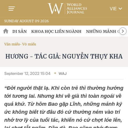
keyboard_arrow_down
VIE
SUNDAY AUGUST 09 2026
DI SẢN
KHOA HỌC LIÊN NGÀNH
NHỮNG MẢNH GHÉP
Văn miếu- Võ miếu
HƯƠNG - TÁC GIẢ: NGUYỄN THỤY KHA
September 12, 2022 15:04
WAJ
“Đời người thật lạ. Khi còn trẻ thì thường hướng
tới tương lai. Nhưng khi về già thì toàn ngoái về
quá khứ. Từ hôm Bao gặp Lĩnh, những mảnh ký
ức không biết từ đâu đó cứ thường ném vào trí
nhớ trơ lỳ của tuổi tác, khiến nó cứ chợt lóe lên,