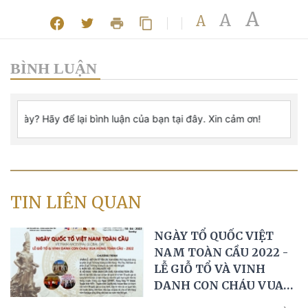
A
A
A
BÌNH LUẬN
TIN LIÊN QUAN
NGÀY TỔ QUỐC VIỆT
NAM TOÀN CẦU 2022 -
LỄ GIỖ TỔ VÀ VINH
DANH CON CHÁU VUA
HÙNG TOÀN CẦU