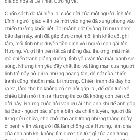
bìa do hoạ sĩ Lê Thiết Cương vẽ.
Cuốn sách đã tái hiện lại cuộc đời của một người lính tên
Lĩnh, người giáo viên trẻ mới vào nghề đã xung phong vào
chiến trường khốc liệt. Tại mảnh đất Quảng Trị mưa bom
bão đạn này, anh đã gặp được một mối tình khắc cốt ghi
tâm, mối tình như duyên tiền định với người con gái tên
Hương. Vượt lên trên tất cả những đau thương, mất mát
mà chiến tranh giáng xuống, tình yêu vẫn tỏa màu xanh sự
sống. Nhưng tình yêu đầy chất thơ và lãng mạn của người
lính trẻ nảy nở giữa những hoang tàn, đổ nát của chiến
tranh cũng nhuốm màu bi thương. Chiến tranh đã đẩy họ
ra xa, làm cho họ không có cơ hội gặp lại, để đến tuổi xế
chiều Lĩnh mới tìm ra Hương thì cô đã không còn trên cõi
đời này. Nhưng cuộc đời vẫn ưu ái cho anh khi để anh gặp
lại Bao - người bác sĩ phía bên kia chiến tuyến, người đã
từng cứu chữa, che chở cho anh trong những tháng ngày
ở bệnh viện và người đã làm chồng của Hương, làm cha
của con anh khi không tìm được tin tức gì của anh trong