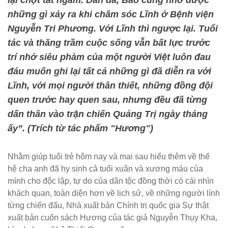
lại chợt tắt ngấm. Dần dà, Bao cũng nhớ được
những gì xảy ra khi chăm sóc Lĩnh ở Bệnh viện
Nguyễn Tri Phương. Với Lĩnh thì ngược lại. Tuổi
tác và thăng trầm cuộc sống vẫn bất lực trước
trí nhớ siêu phàm của một người Việt luôn đau
đáu muốn ghi lại tất cả những gì đã diễn ra với
Lĩnh, với mọi người thân thiết, những đồng đội
quen trước hay quen sau, nhưng đều đã từng
dấn thân vào trận chiến Quảng Trị ngày tháng
ấy”. (Trích từ tác phẩm "Hương")
Nhằm giúp tuổi trẻ hôm nay và mai sau hiểu thêm về thế
hệ cha anh đã hy sinh cả tuổi xuân và xương máu của
mình cho độc lập, tự do của dân tộc đồng thời có cái nhìn
khách quan, toàn diện hơn về lịch sử, về những người lính
từng chiến đấu, Nhà xuất bản Chính trị quốc gia Sự thật
xuất bản cuốn sách Hương của tác giả Nguyễn Thụy Kha,