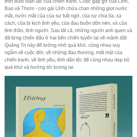
thời buổi loạn lạc của chiến tranh. Cuộc gặp gỡ của Lĩnh,
Bao và Thơm - con gái Lĩnh chứa chan những giọt nước
mắt, nước mắt của của sự bất ngờ, của sự chia lìa, xa
cách, của bi kịch tình yêu, của đau buồn dồn nén, và của
tình thân, tình người. Sau tất cả, những người anh quen và
đã từng chiến đấu ở hai bên chiến tuyến lại về mảnh đất
Quảng Trị này để tưởng nhớ quá khứ, cùng nhau suy
ngẫm về cuộc đời, về những đau thương, mất mát của
chiến tranh, về tình yêu, tình dân tộc để cùng nhau dẹp bỏ
quá khứ và hướng tới tương lai.