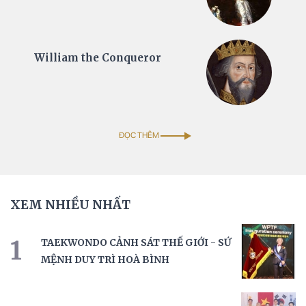
William the Conqueror
ĐỌC THÊM
XEM NHIỀU NHẤT
1
TAEKWONDO CẢNH SÁT THẾ GIỚI - SỨ
MỆNH DUY TRÌ HOÀ BÌNH