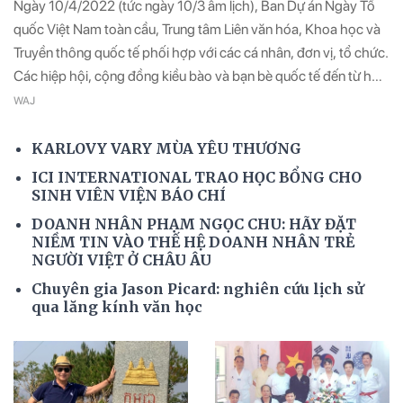
Ngày 10/4/2022 (tức ngày 10/3 âm lịch), Ban Dự án Ngày Tổ
quốc Việt Nam toàn cầu, Trung tâm Liên văn hóa, Khoa học và
Truyền thông quốc tế phối hợp với các cá nhân, đơn vị, tổ chức.
Các hiệp hội, cộng đồng kiều bào và bạn bè quốc tế đến từ hơn
30 quốc gia trên thế giới tổ chức trực tuyến: “Ngày Tổ quốc
WAJ
Việt Nam toàn cầu 2022 - Giỗ Tổ và Tôn vinh con cháu Vua
Hùng trên toàn cầu”.
KARLOVY VARY MÙA YÊU THƯƠNG
ICI INTERNATIONAL TRAO HỌC BỔNG CHO
SINH VIÊN VIỆN BÁO CHÍ
DOANH NHÂN PHẠM NGỌC CHU: HÃY ĐẶT
NIỀM TIN VÀO THẾ HỆ DOANH NHÂN TRẺ
NGƯỜI VIỆT Ở CHÂU ÂU
Chuyên gia Jason Picard: nghiên cứu lịch sử
qua lăng kính văn học