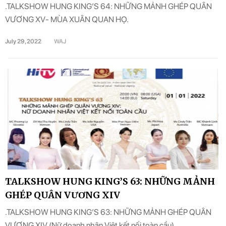
.TALKSHOW HUNG KING’S 64: NHỮNG MẢNH GHÉP QUÂN
VƯƠNG XV- MÙA XUÂN QUAN HỌ.
July 29, 2022
WAJ
TALKSHOW HUNG KING’S 63: NHỮNG MẢNH
GHÉP QUÂN VƯƠNG XIV
.TALKSHOW HUNG KING’S 63: NHỮNG MẢNH GHÉP QUÂN
VƯƠNG XIV (Nữ doanh nhân Việt kết nối toàn cầu).