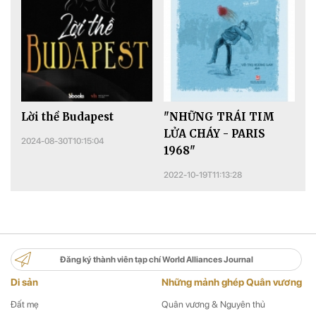
Lời thề Budapest
"NHỮNG TRÁI TIM
LỬA CHÁY - PARIS
2024-08-30T10:15:04
1968"
2022-10-19T11:13:28
Đăng ký thành viên tạp chí World Alliances Journal
Di sản
Những mảnh ghép Quân vương
Đất mẹ
Quân vương & Nguyên thủ