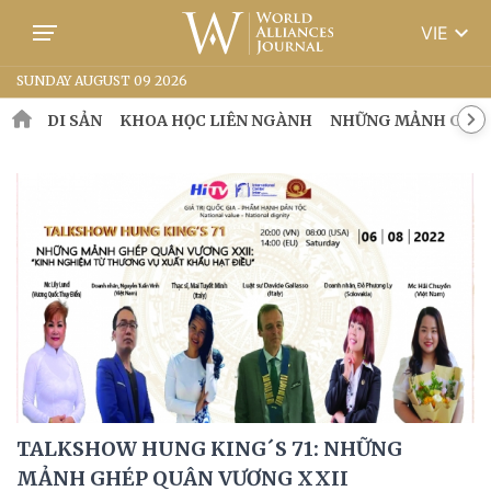
keyboard_arrow_down
VIE
SUNDAY AUGUST 09 2026
DI SẢN
KHOA HỌC LIÊN NGÀNH
NHỮNG MẢNH GHÉP
TALKSHOW HUNG KING´S 71: NHỮNG
MẢNH GHÉP QUÂN VƯƠNG XXII