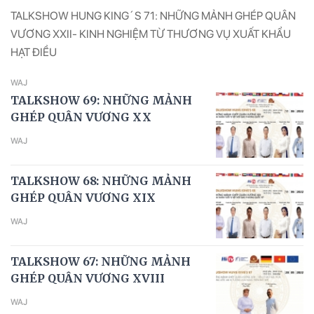
TALKSHOW HUNG KING´S 71: NHỮNG MẢNH GHÉP QUÂN
VƯƠNG XXII- KINH NGHIỆM TỪ THƯƠNG VỤ XUẤT KHẨU
HẠT ĐIỀU
WAJ
TALKSHOW 69: NHỮNG MẢNH
GHÉP QUÂN VƯƠNG XX
WAJ
TALKSHOW 68: NHỮNG MẢNH
GHÉP QUÂN VƯƠNG XIX
WAJ
TALKSHOW 67: NHỮNG MẢNH
GHÉP QUÂN VƯƠNG XVIII
WAJ