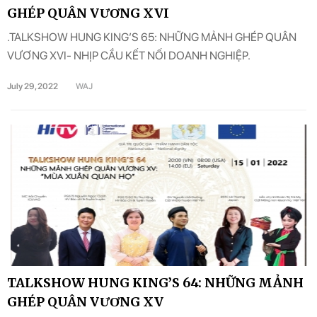
GHÉP QUÂN VƯƠNG XVI
.TALKSHOW HUNG KING’S 65: NHỮNG MẢNH GHÉP QUÂN
VƯƠNG XVI- NHỊP CẦU KẾT NỐI DOANH NGHIỆP.
July 29, 2022
WAJ
TALKSHOW HUNG KING’S 64: NHỮNG MẢNH
GHÉP QUÂN VƯƠNG XV