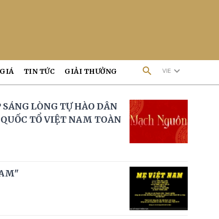
search
keyboard_arrow_down
 GIÁ
TIN TỨC
GIẢI THƯỞNG
VIE
 SÁNG LÒNG TỰ HÀO DÂN
 QUỐC TỔ VIỆT NAM TOÀN
NAM"