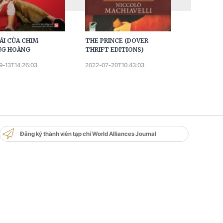
ÁI CỦA CHIM
THE PRINCE (DOVER
NGHỆ THU
NG HOÀNG
THRIFT EDITIONS)
PHỎNG VẤ
HỒ CHÍ M
9-13T14:26:03
2022-07-20T10:43:03
2022-04-02
Đăng ký thành viên tạp chí World Alliances Journal