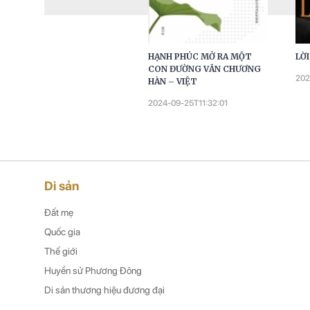
NGHỆ THUẬT TRẢ LỜI
HẠNH PHÚC MỞ RA MỘT
LỜ
PHỎNG VẤN CỦA CHỦ TỊCH
CON ĐƯỜNG VĂN CHƯƠNG
202
HỒ CHÍ MINH
HÀN – VIỆT
2022-04-02T17:15:40
2024-09-25T11:32:01
Di sản
Đất mẹ
Quốc gia
Thế giới
Huyền sử Phương Đông
Di sản thương hiệu đương đại