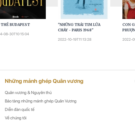
I THỀ BUDAPEST
"NHỮNG TRÁI TIM LỬA
CON G
CHÁY - PARIS 1968"
PHƯỢ
4-08-30T10:15:04
2022-10-19T11:13:28
2022-0
Những mảnh ghép Quân vương
Quân vương & Nguyên thủ
Bảo tàng những mảnh ghép Quân Vương
Diễn đàn quốc tế
Về chúng tôi