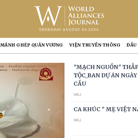
THURSDAY AUGUST 06 2026
MẢNH GHÉP QUÂN VƯƠNG
VIỆN TRUYỀN THÔNG
ĐẤU
"MẠCH NGUỒN" THẮP
TỘC_BAN DỰ ÁN NGÀY
CẦU
WAJ
CA KHÚC " MẸ VIỆT 
WAJ