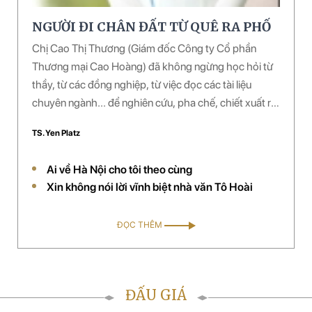
NGƯỜI ĐI CHÂN ĐẤT TỪ QUÊ RA PHỐ
Chị Cao Thị Thương (Giám đốc Công ty Cổ phần
Thương mại Cao Hoàng) đã không ngừng học hỏi từ
thầy, từ các đồng nghiệp, từ việc đọc các tài liệu
chuyên ngành... để nghiên cứu, pha chế, chiết xuất ra
nhiều loại dược phẩm làm đẹp từ thảo mộc. Chị đã
TS. Yen Platz
pha chế thành công một số loại dược phẩm và đang
được đưa vào sử dụng rộng rãi ở hàng chục spa
Ai về Hà Nội cho tôi theo cùng
(thuộc hệ thống của công ty) trên toàn quốc. Công ty
Xin không nói lời vĩnh biệt nhà văn Tô Hoài
của chị đã được chọn là đối tác chiến lược phân phối
mỹ phẩm thảo dược của Mỹ tại Việt Nam.
ĐỌC THÊM
ĐẤU GIÁ