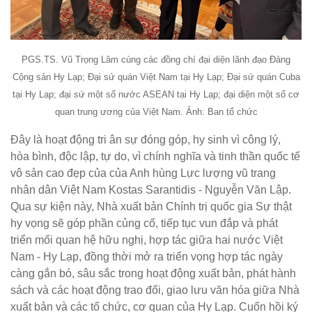
PGS.TS. Vũ Trọng Lâm cùng các đồng chí đại diện lãnh đạo Đảng
Cộng sản Hy Lạp; Đại sứ quán Việt Nam tại Hy Lạp; Đại sứ quán Cuba
tại Hy Lạp; đại sứ một số nước ASEAN tại Hy Lạp; đại diện một số cơ
quan trung ương của Việt Nam. Ảnh: Ban tổ chức
Đây là hoạt động tri ân sự đóng góp, hy sinh vì công lý,
hòa bình, độc lập, tự do, vì chính nghĩa và tinh thần quốc tế
vô sản cao đẹp của của Anh hùng Lực lượng vũ trang
nhân dân Việt Nam Kostas Sarantidis - Nguyễn Văn Lập.
Qua sự kiện này, Nhà xuất bản Chính trị quốc gia Sự thật
hy vọng sẽ góp phần củng cố, tiếp tục vun đắp và phát
triển mối quan hệ hữu nghị, hợp tác giữa hai nước Việt
Nam - Hy Lạp, đồng thời mở ra triển vọng hợp tác ngày
càng gắn bó, sâu sắc trong hoạt động xuất bản, phát hành
sách và các hoạt động trao đổi, giao lưu văn hóa giữa Nhà
xuất bản và các tổ chức, cơ quan của Hy Lạp. Cuốn hồi ký