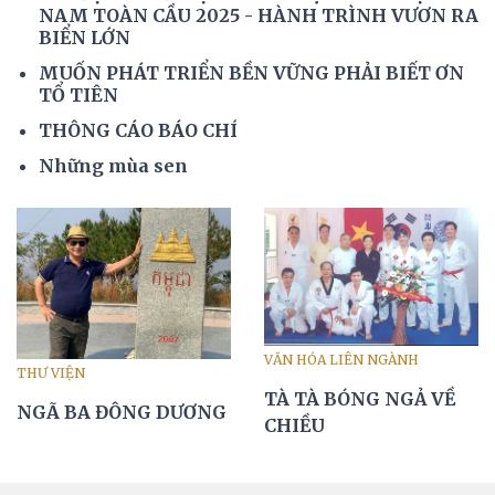
NAM TOÀN CẦU 2025 - HÀNH TRÌNH VƯƠN RA
BIỂN LỚN
MUỐN PHÁT TRIỂN BỀN VỮNG PHẢI BIẾT ƠN
TỔ TIÊN
THÔNG CÁO BÁO CHÍ
Những mùa sen
VĂN HÓA LIÊN NGÀNH
THƯ VIỆN
TÀ TÀ BÓNG NGẢ VỀ
NGÃ BA ĐÔNG DƯƠNG
CHIỀU