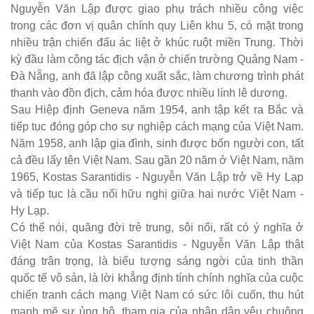
Nguyễn Văn Lập được giao phụ trách nhiều công việc
trong các đơn vị quân chính quy Liên khu 5, có mặt trong
nhiều trận chiến đấu ác liệt ở khúc ruột miền Trung. Thời
kỳ đầu làm công tác địch vận ở chiến trường Quảng Nam -
Đà Nẵng, anh đã lập công xuất sắc, làm chương trình phát
thanh vào đồn địch, cảm hóa được nhiều lính lê dương.
Sau Hiệp định Geneva năm 1954, anh tập kết ra Bắc và
tiếp tục đóng góp cho sự nghiệp cách mạng của Việt Nam.
Năm 1958, anh lập gia đình, sinh được bốn người con, tất
cả đều lấy tên Việt Nam. Sau gần 20 năm ở Việt Nam, năm
1965, Kostas Sarantidis - Nguyễn Văn Lập trở về Hy Lạp
và tiếp tục là cầu nối hữu nghị giữa hai nước Việt Nam -
Hy Lạp.
Có thể nói, quãng đời trẻ trung, sôi nổi, rất có ý nghĩa ở
Việt Nam của Kostas Sarantidis - Nguyễn Văn Lập thật
đáng trân trọng, là biểu tượng sáng ngời của tinh thần
quốc tế vô sản, là lời khẳng định tính chính nghĩa của cuộc
chiến tranh cách mạng Việt Nam có sức lôi cuốn, thu hút
mạnh mẽ sự ủng hộ, tham gia của nhân dân yêu chuộng