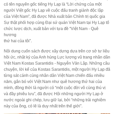
có tên nguyên gốc tiếng Hy Lạp là “Lời chứng của một
người Việt gốc Hy Lạp về cuộc đấu tranh giành độc lập
của Việt Nam”, đã được Nhà xuất bản Chính trị quốc gia
Sự thật phối hợp cùng Đại sứ quán Việt Nam tại Hy Lạp tổ
chức lược dịch, xuất bản với tựa đề “Việt Nam - Quê
hương
thứ hai của tôi”.
Nội dung cuốn sách được xây dựng dựa trên cơ sở tư liệu
hồi ức, nhật ký của Anh hùng Lực lượng vũ trang nhân dân
Việt Nam Kostas Sarantidis - Nguyễn Văn Lập. Những câu
chuyện, lời kể của Kostas Sarantidis, một người Hy Lạp đã
từng sát cánh cùng nhân dân Việt Nam chiến đấu nhiều
năm, gắn bó với Việt Nam như quê hương thứ hai của
mình, đồng thời là người có “một cuộc đời vô cùng thú vị
và đầy phiêu lưu”, đã được Hội những người Hy Lạp ở
nước ngoài ghi chép, lưu giữ lại, bởi “những trải nghiệm
này của ông, có lẽ là duy nhất trên thế giới”.