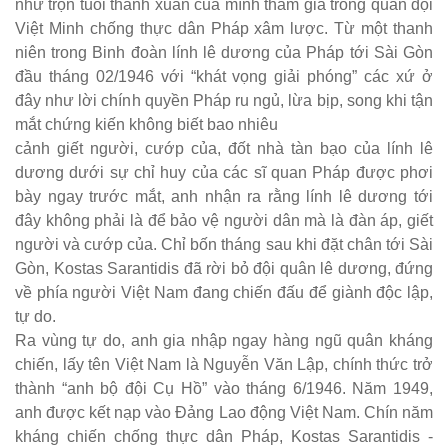
như trọn tuổi thanh xuân của mình tham gia trong quân đội
Việt Minh chống thực dân Pháp xâm lược. Từ một thanh
niên trong Binh đoàn lính lê dương của Pháp tới Sài Gòn
đầu tháng 02/1946 với “khát vọng giải phóng” các xứ ở
đây như lời chính quyền Pháp ru ngủ, lừa bịp, song khi tận
mắt chứng kiến không biết bao nhiêu
cảnh giết người, cướp của, đốt nhà tàn bạo của lính lê
dương dưới sự chỉ huy của các sĩ quan Pháp được phơi
bày ngay trước mắt, anh nhận ra rằng lính lê dương tới
đây không phải là để bảo vệ người dân mà là đàn áp, giết
người và cướp của. Chỉ bốn tháng sau khi đặt chân tới Sài
Gòn, Kostas Sarantidis đã rời bỏ đội quân lê dương, đứng
về phía người Việt Nam đang chiến đấu để giành độc lập,
tự do.
Ra vùng tự do, anh gia nhập ngay hàng ngũ quân kháng
chiến, lấy tên Việt Nam là Nguyễn Văn Lập, chính thức trở
thành “anh bộ đội Cụ Hồ” vào tháng 6/1946. Năm 1949,
anh được kết nạp vào Đảng Lao động Việt Nam. Chín năm
kháng chiến chống thực dân Pháp, Kostas Sarantidis -