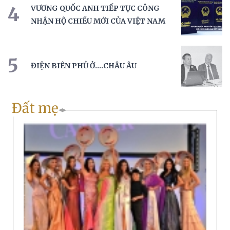
4
VƯƠNG QUỐC ANH TIẾP TỤC CÔNG
NHẬN HỘ CHIẾU MỚI CỦA VIỆT NAM
5
ĐIỆN BIÊN PHỦ Ở....CHÂU ÂU
Đất mẹ