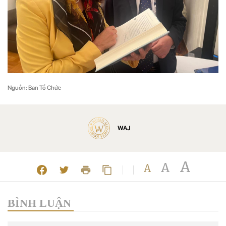
Nguồn: Ban Tổ Chức
WAJ
A
A
A
BÌNH LUẬN