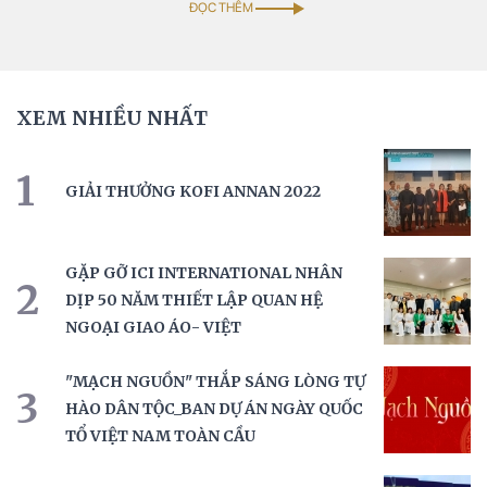
ĐỌC THÊM
XEM NHIỀU NHẤT
1
GIẢI THƯỞNG KOFI ANNAN 2022
GẶP GỠ ICI INTERNATIONAL NHÂN
2
DỊP 50 NĂM THIẾT LẬP QUAN HỆ
NGOẠI GIAO ÁO- VIỆT
"MẠCH NGUỒN" THẮP SÁNG LÒNG TỰ
3
HÀO DÂN TỘC_BAN DỰ ÁN NGÀY QUỐC
TỔ VIỆT NAM TOÀN CẦU