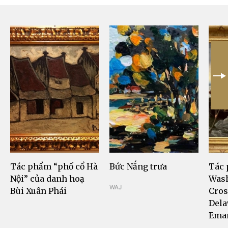
Tác phẩm “phố cổ Hà
Bức Nắng trưa
Tác
Nội” của danh hoạ
Was
WAJ
Bùi Xuân Phái
Cros
Dela
Eman