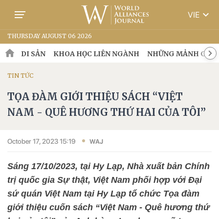
keyboard_arrow_down
VIE
THURSDAY AUGUST 06 2026
DI SẢN
KHOA HỌC LIÊN NGÀNH
NHỮNG MẢNH GHÉP
TIN TỨC
TỌA ĐÀM GIỚI THIỆU SÁCH “VIỆT
NAM - QUÊ HƯƠNG THỨ HAI CỦA TÔI”
October 17, 2023 15:19
WAJ
Sáng 17/10/2023, tại Hy Lạp, Nhà xuất bản Chính
trị quốc gia Sự thật, Việt Nam phối hợp với Đại
sứ quán Việt Nam tại Hy Lạp tổ chức Tọa đàm
giới thiệu cuốn sách “Việt Nam - Quê hương thứ