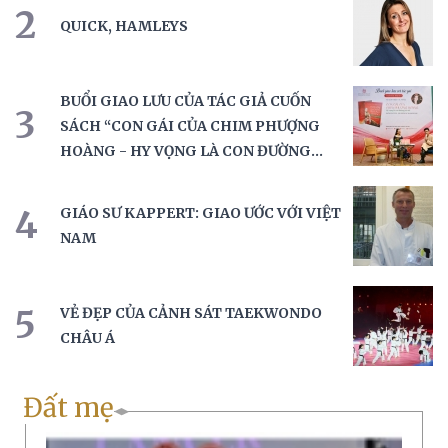
2
QUICK, HAMLEYS
BUỔI GIAO LƯU CỦA TÁC GIẢ CUỐN
3
SÁCH “CON GÁI CỦA CHIM PHƯỢNG
HOÀNG - HY VỌNG LÀ CON ĐƯỜNG
CỦA TÔI”
4
GIÁO SƯ KAPPERT: GIAO ƯỚC VỚI VIỆT
NAM
5
VẺ ĐẸP CỦA CẢNH SÁT TAEKWONDO
CHÂU Á
Đất mẹ