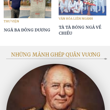
VĂN HÓA LIÊN NGÀNH
THƯ VIỆN
TÀ TÀ BÓNG NGẢ VỀ
NGÃ BA ĐÔNG DƯƠNG
CHIỀU
NHỮNG MẢNH GHÉP QUÂN VƯƠNG