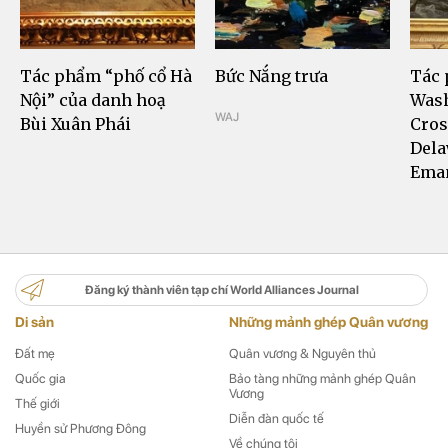
Tác phẩm “phố cổ Hà
Bức Nắng trưa
Tác
Nội” của danh hoạ
Was
WAJ
Bùi Xuân Phái
Cros
Dela
Eman
Đăng ký thành viên tạp chí World Alliances Journal
Di sản
Những mảnh ghép Quân vương
Đất mẹ
Quân vương & Nguyên thủ
Quốc gia
Bảo tàng những mảnh ghép Quân
Vương
Thế giới
Diễn đàn quốc tế
Huyền sử Phương Đông
Về chúng tôi