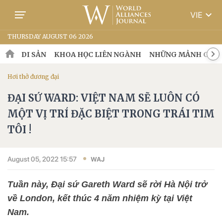
keyboard_arrow_down
VIE
THURSDAY AUGUST 06 2026
DI SẢN
KHOA HỌC LIÊN NGÀNH
NHỮNG MẢNH GHÉP
Hơi thở đương đại
ĐẠI SỨ WARD: VIỆT NAM SẼ LUÔN CÓ
MỘT VỊ TRÍ ĐẶC BIỆT TRONG TRÁI TIM
TÔI !
August 05, 2022 15:57
WAJ
Tuần này, Đại sứ Gareth Ward sẽ rời Hà Nội trở
về London, kết thúc 4 năm nhiệm kỳ tại Việt
Nam.