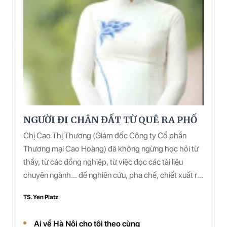
NGƯỜI ĐI CHÂN ĐẤT TỪ QUÊ RA PHỐ
Chị Cao Thị Thương (Giám đốc Công ty Cổ phần
Thương mại Cao Hoàng) đã không ngừng học hỏi từ
thầy, từ các đồng nghiệp, từ việc đọc các tài liệu
chuyên ngành... để nghiên cứu, pha chế, chiết xuất ra
nhiều loại dược phẩm làm đẹp từ thảo mộc. Chị đã
TS. Yen Platz
pha chế thành công một số loại dược phẩm và đang
được đưa vào sử dụng rộng rãi ở hàng chục spa
Ai về Hà Nội cho tôi theo cùng