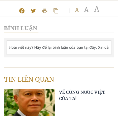
A
A
A
BÌNH LUẬN
TIN LIÊN QUAN
VỀ CÙNG NƯỚC VIỆT
CỦA TA!