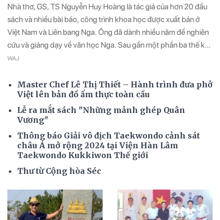
Nhà thơ, GS, TS Nguyễn Huy Hoàng là tác giả của hơn 20 đầu
sách và nhiều bài báo, công trình khoa học được xuất bản ở
Việt Nam và Liên bang Nga. Ông đã dành nhiều năm để nghiên
cứu và giảng dạy về văn học Nga. Sau gần một phần ba thế kỷ
sinh sống và làm việc tại xứ sở Bạch Dương, mảnh đất này đã
WAJ
mang lại cho ông những thành công trong khoa học và sự
nghiệp sáng tác, nhưng cũng để lại cho ông một nỗi buồn sâu
Master Chef Lê Thị Thiết – Hành trình đưa phở
Việt lên bản đồ ẩm thực toàn cầu
thẳm. Ông là một trong những người đã có nhiều đóng góp vào
công tác cộng đồng người Việ
Lễ ra mắt sách "Những mảnh ghép Quân
Vương"
Thông báo Giải vô địch Taekwondo cảnh sát
châu Á mở rộng 2024 tại Viện Hàn Lâm
Taekwondo Kukkiwon Thế giới
Thư từ Cộng hòa Séc