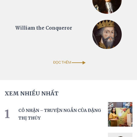
William the Conqueror
ĐỌC THÊM
XEM NHIỀU NHẤT
1
CÔ NHẶN – TRUYỆN NGẮN CỦA ĐẶNG
THỊ THÚY