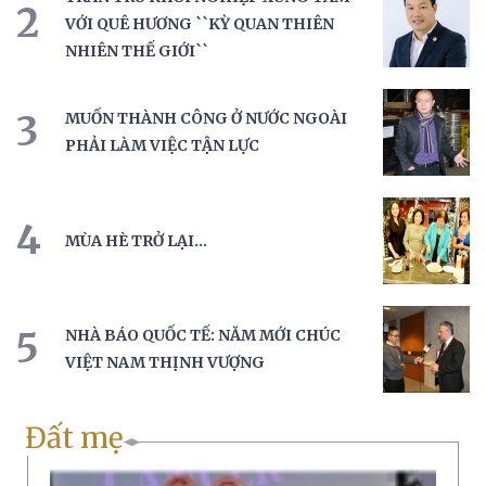
2
VỚI QUÊ HƯƠNG ``KỲ QUAN THIÊN
NHIÊN THẾ GIỚI``
3
MUỐN THÀNH CÔNG Ở NƯỚC NGOÀI
PHẢI LÀM VIỆC TẬN LỰC
4
MÙA HÈ TRỞ LẠI...
5
NHÀ BÁO QUỐC TẾ: NĂM MỚI CHÚC
VIỆT NAM THỊNH VƯỢNG
Đất mẹ