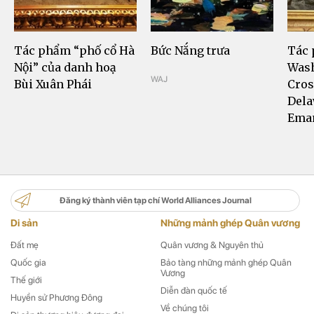
Tác phẩm “phố cổ Hà
Bức Nắng trưa
Tác
Nội” của danh hoạ
Was
WAJ
Bùi Xuân Phái
Cros
Dela
Eman
Đăng ký thành viên tạp chí World Alliances Journal
Di sản
Những mảnh ghép Quân vương
Đất mẹ
Quân vương & Nguyên thủ
Quốc gia
Bảo tàng những mảnh ghép Quân
Vương
Thế giới
Diễn đàn quốc tế
Huyền sử Phương Đông
Về chúng tôi