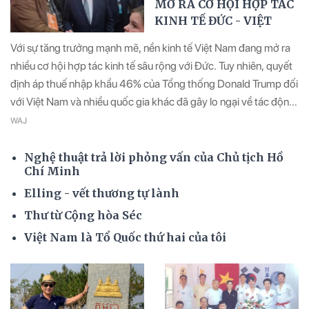
MỞ RA CƠ HỘI HỢP TÁC
KINH TẾ ĐỨC - VIỆT
Với sự tăng trưởng mạnh mẽ, nền kinh tế Việt Nam đang mở ra
nhiều cơ hội hợp tác kinh tế sâu rộng với Đức. Tuy nhiên, quyết
định áp thuế nhập khẩu 46% của Tổng thống Donald Trump đối
với Việt Nam và nhiều quốc gia khác đã gây lo ngại về tác động
đến quan hệ thương mại toàn cầu. Bài phỏng vấn dưới đây chia
WAJ
sẻ quan điểm của nhà báo Klaus Kirchleitner từ CHLB Đức.
Nghệ thuật trả lời phỏng vấn của Chủ tịch Hồ
Chí Minh
Elling - vết thương tự lành
Thư từ Cộng hòa Séc
Việt Nam là Tổ Quốc thứ hai của tôi