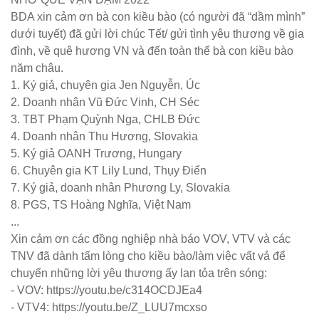
BDA xin cảm ơn bà con kiều bào (có người đã “dầm mình”
dưới tuyết) đã gửi lời chúc Tết/ gửi tình yêu thương về gia
đình, về quê hương VN và đến toàn thể bà con kiều bào
năm châu.
1. Ký giả, chuyên gia Jen Nguyễn, Úc
2. Doanh nhân Vũ Đức Vinh, CH Séc
3. TBT Phạm Quỳnh Nga, CHLB Đức
4. Doanh nhân Thu Hương, Slovakia
5. Ký giả OANH Trương, Hungary
6. Chuyên gia KT Lily Lund, Thụy Điển
7. Ký giả, doanh nhân Phương Ly, Slovakia
8. PGS, TS Hoàng Nghĩa, Việt Nam
...
Xin cảm ơn các đồng nghiệp nhà báo VOV, VTV và các
TNV đã dành tấm lòng cho kiều bào/làm việc vất vả để
chuyển những lời yêu thương ấy lan tỏa trên sóng:
- VOV: https://youtu.be/c314OCDJEa4
- VTV4: https://youtu.be/Z_LUU7mcxso