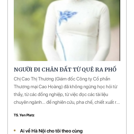
NGƯỜI ĐI CHÂN ĐẤT TỪ QUÊ RA PHỐ
Chị Cao Thị Thương (Giám đốc Công ty Cổ phần
Thương mại Cao Hoàng) đã không ngừng học hỏi từ
thầy, từ các đồng nghiệp, từ việc đọc các tài liệu
chuyên ngành... để nghiên cứu, pha chế, chiết xuất ra
nhiều loại dược phẩm làm đẹp từ thảo mộc. Chị đã
TS. Yen Platz
pha chế thành công một số loại dược phẩm và đang
được đưa vào sử dụng rộng rãi ở hàng chục spa
Ai về Hà Nội cho tôi theo cùng
(thuộc hệ thống của công ty) trên toàn quốc. Công ty