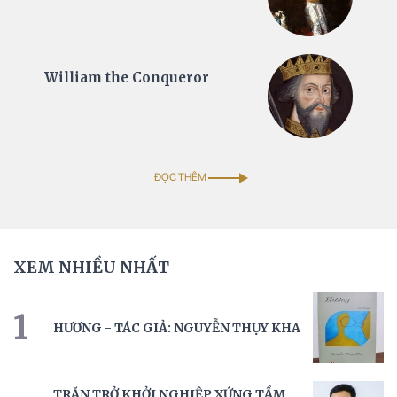
William the Conqueror
ĐỌC THÊM
XEM NHIỀU NHẤT
1
HƯƠNG - TÁC GIẢ: NGUYỄN THỤY KHA
TRĂN TRỞ KHỞI NGHIỆP XỨNG TẦM