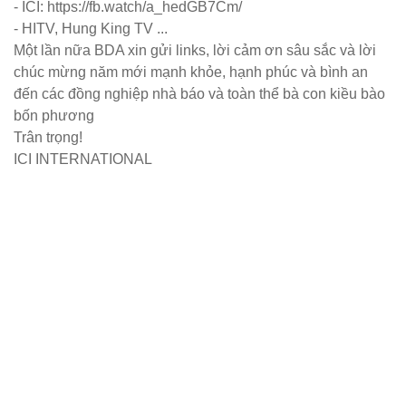
- ICI: https://fb.watch/a_hedGB7Cm/
- HITV, Hung King TV ...
Một lần nữa BDA xin gửi links, lời cảm ơn sâu sắc và lời
chúc mừng năm mới mạnh khỏe, hạnh phúc và bình an
đến các đồng nghiệp nhà báo và toàn thể bà con kiều bào
bốn phương
Trân trọng!
ICI INTERNATIONAL