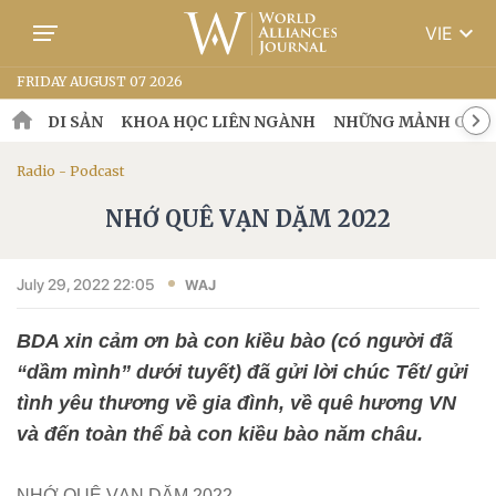
keyboard_arrow_down
VIE
FRIDAY AUGUST 07 2026
DI SẢN
KHOA HỌC LIÊN NGÀNH
NHỮNG MẢNH GHÉP
Radio - Podcast
NHỚ QUÊ VẠN DẶM 2022
July 29, 2022 22:05
WAJ
BDA xin cảm ơn bà con kiều bào (có người đã
“dầm mình” dưới tuyết) đã gửi lời chúc Tết/ gửi
tình yêu thương về gia đình, về quê hương VN
và đến toàn thể bà con kiều bào năm châu.
NHỚ QUÊ VẠN DẶM 2022