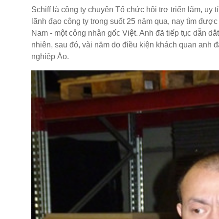
Schiff là công ty chuyên Tổ chức hội trợ triển lãm, uy
lãnh đạo công ty trong suốt 25 năm qua, nay tìm được n
Nam - một công nhân gốc Việt. Anh đã tiếp tục dẫn d
nhiên, sau đó, vài năm do điều kiện khách quan anh 
nghiệp Áo.