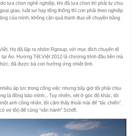
lựa chọn nghề nghiệp, khi đã lựa chọn thì phải tự chịu
ngoại giao, luật sư hay tổng thống thì con phải theo nghiệp
̉ năng của mình, không cần quá tranh đua về chuyện bằng
̣t. Họ đã lập ra nhóm Rgroup, với mục đích chuyên tổ
 tại Áo. Hương Tết Việt 2012 là chương trình đầu tiên mà
hức, đã được bà con hưởng ứng nhiệt tình.
hiều áp lực trong công việc nhưng bây giờ tôi phải chịu
g là đồng bào mình... Tuy nhiên, xét ở góc độ khác, tôi
 một anh công nhân, tôi cảm thấy thoải mái để “tác chiến”.
có vợ tôi) để cùng “vận hành” Schiff.