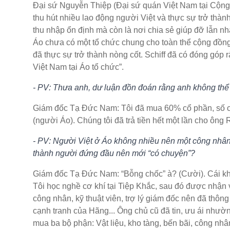
Đại sứ Nguyễn Thiệp (Đại sứ quán Việt Nam tại 
thu hút nhiều lao động người Việt và thực sự trở thành
thu nhập ổn định mà còn là nơi chia sẻ giúp đỡ lẫn n
Áo chưa có một tổ chức chung cho toàn thể cộng đồng 
đã thực sự trở thành nòng cốt. Schiff đã có đóng góp r
Việt Nam tại Áo tổ chức”.
- PV: Thưa anh, dư luận đồn đoán rằng anh không thể tr
Giám đốc Tạ Đức Nam: Tôi đã mua 60% cổ phần, số c
(người Áo). Chúng tôi đã trả tiền hết một lần cho ôn
- PV: Người Việt ở Áo không nhiều nên một công nhân m
thành người đứng đầu nên mới “có chuyện”?
Giám đốc Tạ Đức Nam: “Bỗng chốc” à? (Cười). Cái khoa
Tôi học nghề cơ khí tại Tiệp Khắc, sau đó được nhận và
công nhân, kỹ thuật viên, trợ lý giám đốc nên đã thông th
cạnh tranh của Hãng... Ông chủ cũ đã tin, ưu ái nhường
mua ba bộ phận: Vật liệu, kho tàng, bến bãi, công nhâ