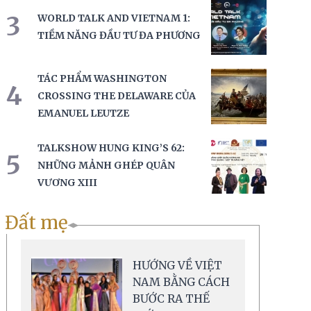
3
WORLD TALK AND VIETNAM 1:
TIỀM NĂNG ĐẦU TƯ ĐA PHƯƠNG
TÁC PHẨM WASHINGTON
4
CROSSING THE DELAWARE CỦA
EMANUEL LEUTZE
TALKSHOW HUNG KING’S 62:
5
NHỮNG MẢNH GHÉP QUÂN
VƯƠNG XIII
Đất mẹ
HƯỚNG VỀ VIỆT
NAM BẰNG CÁCH
BƯỚC RA THẾ