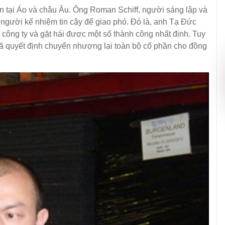
 tín tại Áo và châu Âu. Ông Roman Schiff, người sáng lập và
gười kế nhiệm tin cậy để giao phó. Đó là, anh Tạ Đức
ắt công ty và gặt hái được một số thành công nhất định. Tuy
đã quyết định chuyển nhượng lại toàn bộ cổ phần cho đồng