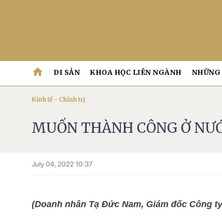
home
DI SẢN
KHOA HỌC LIÊN NGÀNH
NHỮNG 
Kinh tế - Chính trị
MUỐN THÀNH CÔNG Ở NƯỚC
July 04, 2022 10:37
(Doanh nhân Tạ Đức Nam, Giám đốc Công ty