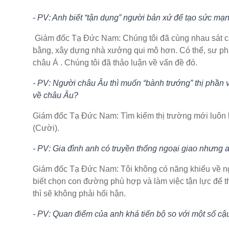
- PV: Anh biết “tận dụng” người bản xứ để tạo sức m
Giám đốc Tạ Đức Nam: Chúng tôi đã cùng nhau sát cánh
bằng, xây dựng nhà xưởng qui mô hơn. Có thể, sư phụ R
châu Á . Chúng tôi đã thảo luận về vấn đề đó.
- PV: Người châu Âu thì muốn “bành trướng” thị phần 
về châu Âu?
Giám đốc Tạ Đức Nam: Tìm kiếm thị trường mới luôn 
(Cười).
- PV: Gia đình anh có truyền thống ngoại giao nhưn
Giám đốc Tạ Đức Nam: Tôi không có năng khiếu về ngoa
biết chọn con đường phù hợp và làm việc tận lực để
thì sẽ không phải hối hận.
- PV: Quan điểm của anh khá tiến bộ so với một số c