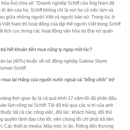
Cộng hòa Áo) chia sẻ: “Doanh nghiệp Schiff của ông Nam đã
 tổ ấm của họ. Schiff không chỉ là nơi họ có việc làm và
hau giữa những người Việt và người bản xứ. Trong lúc ở
Việt Nam thì hoạt động của tập thể người Việt trong Schiff
ất tích cực trong các hoạt động văn hóa do Đại sứ quán
ả hết khoản tiền mua công ty ngay một lúc?
òn lại (40%) thuộc về nữ đồng nghiệp Sabine Sturm
g Roman Schiff.
ua lại Hãng của người nước ngoài và “bỗng chốc” trở
̉ng thời gian ấy là cả quá trình 17 năm tôi đã phấn đấu.
o làm công tại Schiff. Tôi đã trải qua các vị trí của anh
uộc tất cả các công việc, đối tác, khách hàng, đối thủ
 quyền lãnh đạo cho tôi, nên chúng tôi chỉ phải trả tiền
n; Các thiết bị media; Máy móc in ấn. Riêng tiền thương