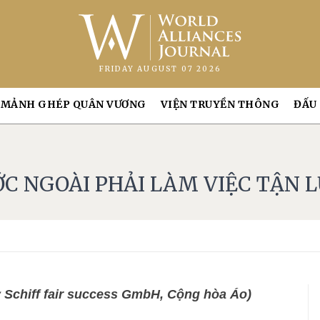
FRIDAY AUGUST 07 2026
MẢNH GHÉP QUÂN VƯƠNG
VIỆN TRUYỀN THÔNG
ĐẤU
 NGOÀI PHẢI LÀM VIỆC TẬN 
 Schiff fair success GmbH, Cộng hòa Áo)