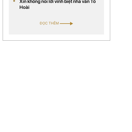
Xin không nói lời vĩnh biệt nhà văn Tô
hàng chục spa (thuộc hệ thống của công ty)
Hoài
trên toàn quốc. Công ty của chị đã được
chọn là đối tác chiến lược phân phối mỹ
ĐỌC THÊM
phẩm thảo dược của Mỹ tại Việt Nam.