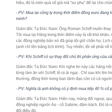
hiệu, đó là món quà vô giá mà “sư phụ” để lại cho chú
- PV: Mua lại công ty trong thời điểm đồng euro đang 
minh?
Giám đốc Tạ Đức Nam: Ông Roman Schiff muốn thay đổ
Tôi mua lại Hãng trong thời điểm này là rất khó khăn,
các đồng nghiệp bản xứ đã giúp tôi giữ chân họ. Lịch
(anh chỉ lên bảng lịch trình). Tuy nhiên, tôi sẽ phải nỗ 
- PV: Khi Schiff có sự thay đổi chủ thì phản ứng của ca
Giám đốc Tạ Đức Nam: Khi nghe tin này các hãng 
từng làm ăn với Schiff, tỏ ra ái ngại . Chỉ sau khi tìm 
thường, đồng thời trong ban lãnh đạo còn có cả người 
- PV: Nghĩa là anh không có ý định mua tiếp 40 % cổ p
Giám đốc Tạ Đức Nam: Hiện nay, mảng đối ngoại, qua
đồng nghiệp người Áo - cô Sabine, đảm trách. Đó là nề
đổi điều đó.