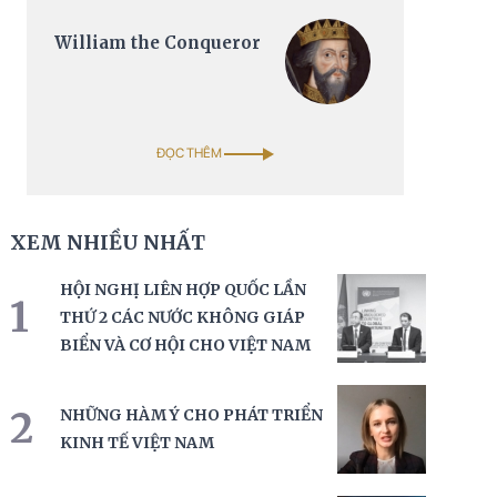
William the Conqueror
ĐỌC THÊM
XEM NHIỀU NHẤT
HỘI NGHỊ LIÊN HỢP QUỐC LẦN
1
THỨ 2 CÁC NƯỚC KHÔNG GIÁP
BIỂN VÀ CƠ HỘI CHO VIỆT NAM
2
NHỮNG HÀM Ý CHO PHÁT TRIỂN
KINH TẾ VIỆT NAM