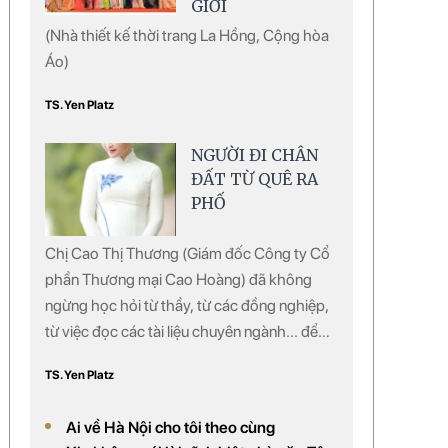
GIỚI
(Nhà thiết kế thời trang La Hồng, Cộng hòa
Áo)
TS. Yen Platz
NGƯỜI ĐI CHÂN
ĐẤT TỪ QUÊ RA
PHỐ
Chị Cao Thị Thương (Giám đốc Công ty Cổ
phần Thương mại Cao Hoàng) đã không
ngừng học hỏi từ thầy, từ các đồng nghiệp,
từ việc đọc các tài liệu chuyên ngành... để
nghiên cứu, pha chế, chiết xuất ra nhiều loại
TS. Yen Platz
dược phẩm làm đẹp từ thảo mộc. Chị đã
pha chế thành công một số loại dược phẩm
Ai về Hà Nội cho tôi theo cùng
và đang được đưa vào sử dụng rộng rãi ở